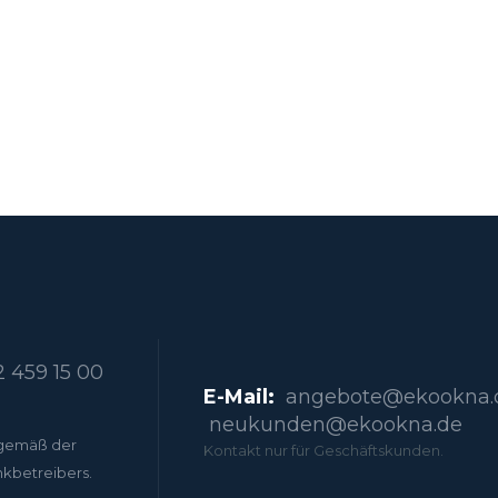
 459 15 00
E-Mail:
angebote@ekookna.
neukunden@ekookna.de
gemäß der
Kontakt nur für Geschäftskunden.
nkbetreibers.