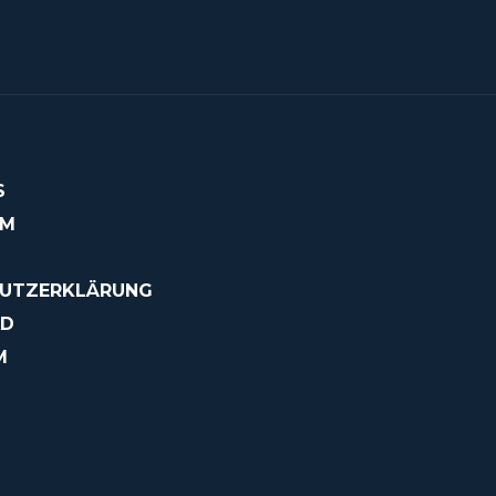
S
OM
UTZERKLÄRUNG
AD
M