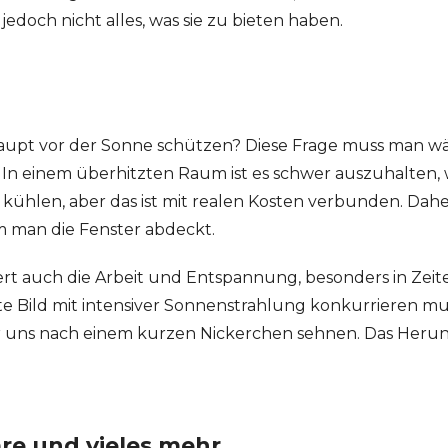
 jedoch nicht alles, was sie zu bieten haben.
upt vor der Sonne schützen? Diese Frage muss man w
In einem überhitzten Raum ist es schwer auszuhalten, w
len, aber das ist mit realen Kosten verbunden. Daher is
 man die Fenster abdeckt.
rt auch die Arbeit und Entspannung, besonders in Zeiten
e Bild mit intensiver Sonnenstrahlung konkurrieren muss.
r uns nach einem kurzen Nickerchen sehnen. Das Heru
äre und vieles mehr