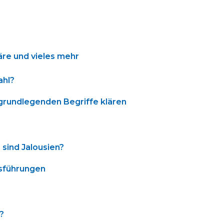
äre und vieles mehr
ahl?
 grundlegenden Begriffe klären
 sind Jalousien?
usführungen
?