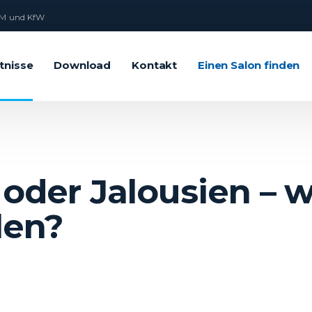
M und KfW
tnisse
Download
Kontakt
Einen Salon finden
 oder Jalousien – w
len?