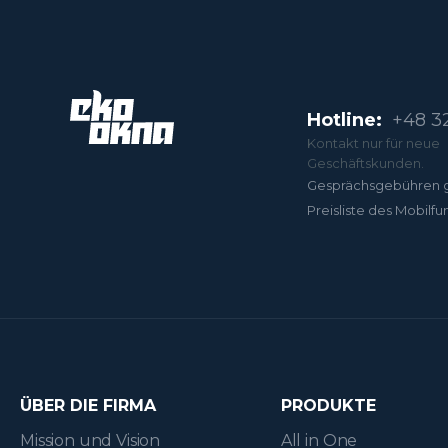
Hotline:
+48 32
Kontakt nur für neue
Geschäftskunden.
Gesprächsgebühren 
Preisliste des Mobilfu
ÜBER DIE FIRMA
PRODUKTE
Mission und Vision
All in One