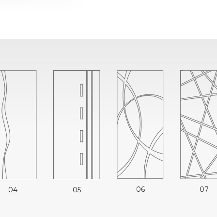
06
07
05
04