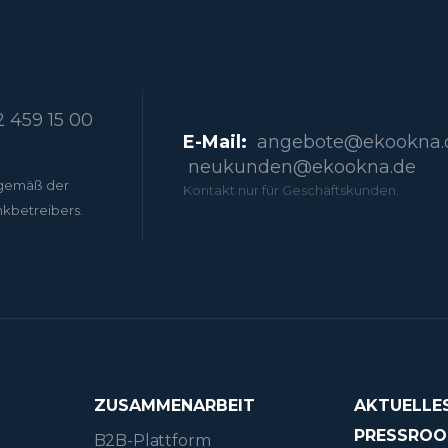
 459 15 00
E-Mail:
angebote@ekookna.
neukunden@ekookna.de
gemäß der
Kontakt nur für Geschäftskunden.
nkbetreibers.
ZUSAMMENARBEIT
AKTUELLE
PRESSRO
B2B-Plattform