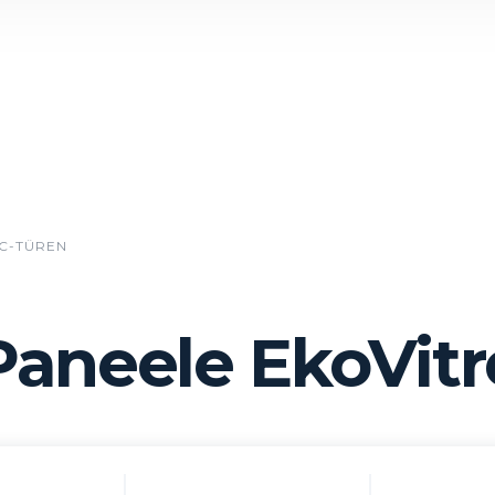
C-TÜREN
Paneele EkoVitr