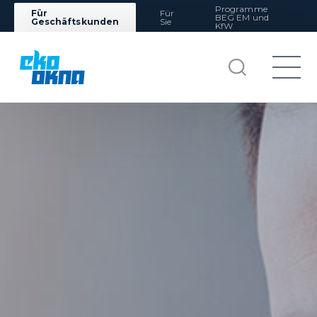
Programme
Für
Für
BEG EM und
Geschäftskunden
Sie
KfW