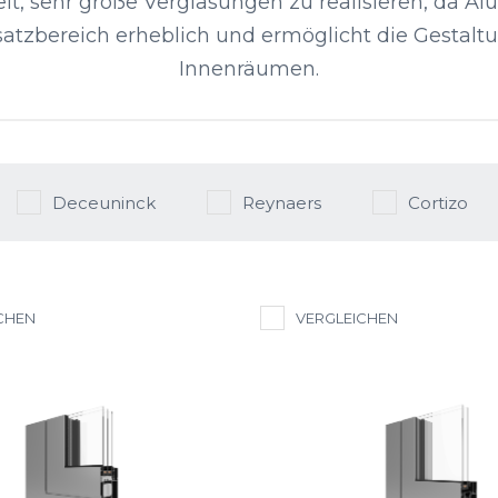
eit, sehr große Verglasungen zu realisieren, da A
insatzbereich erheblich und ermöglicht die Gestalt
Innenräumen.
Deceuninck
Reynaers
Cortizo
CHEN
VERGLEICHEN