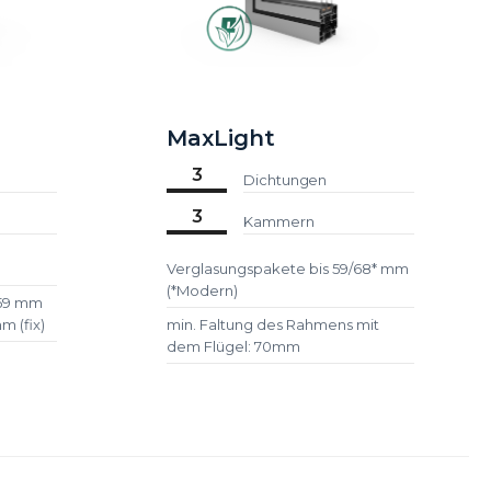
MaxLight
3
Dichtungen
3
Kammern
Verglasungspakete bis 59/68* mm
(*Modern)
 59 mm
m (fix)
min. Faltung des Rahmens mit
dem Flügel: 70mm