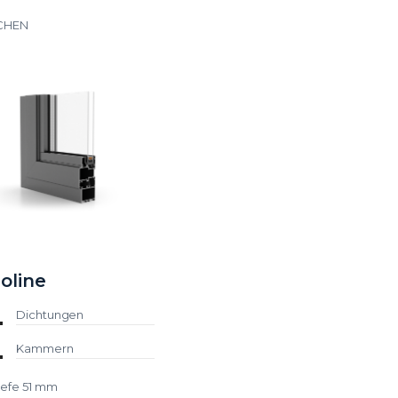
CHEN
oline
Dichtungen
Kammern
iefe 51 mm