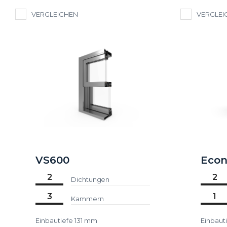
VERGLEICHEN
VERGLEI
VS600
Econ
2
2
Dichtungen
3
1
Kammern
Einbautiefe 131 mm
Einbaut