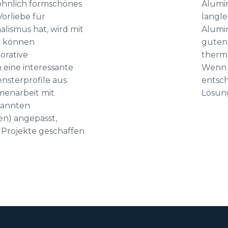
öhnlich formschönes
Alumin
Vorliebe für
langle
lismus hat, wird mit
Alumin
m können
guten
orative
thermi
eine interessante
Wenn S
ensterprofile aus
entsch
menarbeit mit
Lösun
kannten
en) angepasst,
 Projekte geschaffen