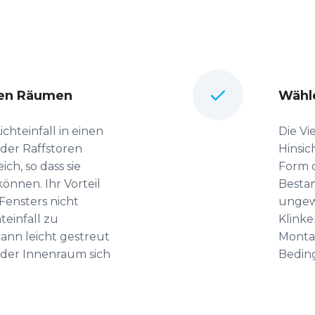
den Räumen
Wähle
ichteinfall in einen
Die Vie
der Raffstoren
Hinsic
ch, so dass sie
Form d
können. Ihr Vorteil
Bestan
 Fensters nicht
ungew
einfall zu
Klinke
ann leicht gestreut
Montag
r der Innenraum sich
Bedin