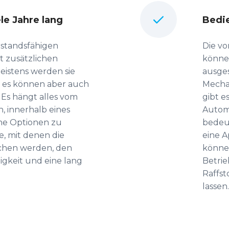
le Jahre lang
Bedie
rstandsfähigen
Die v
it zusätzlichen
könne
istens werden sie
ausges
, es können aber auch
Mecha
Es hängt alles vom
gibt e
h, innerhalb eines
Automa
ene Optionen zu
bedeut
, mit denen die
eine 
ichen werden, den
können
igkeit und eine lang
Betrie
Raffst
lassen.