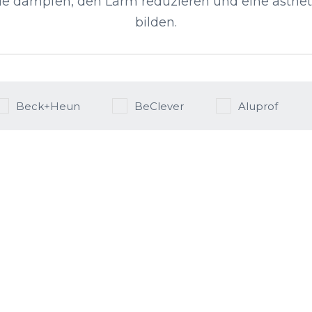
 dämpfen, den Lärm reduzieren und eine ästhe
bilden.
Beck+Heun
BeClever
Aluprof