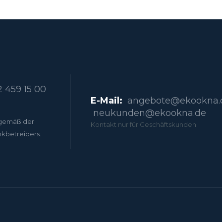
 459 15 00
E-Mail:
angebote@ekookna.
neukunden@ekookna.de
gemäß der
Kontakt nur für Geschäftskunden.
nkbetreibers.