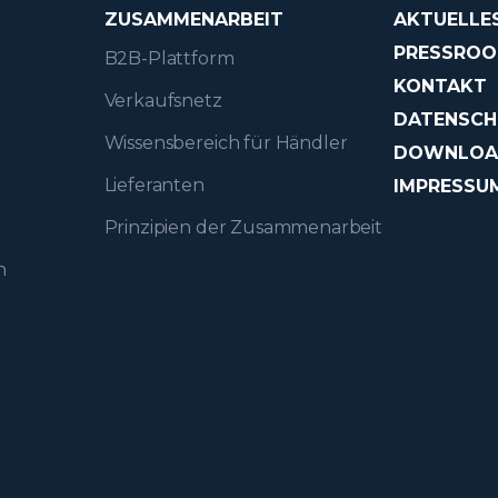
ZUSAMMENARBEIT
AKTUELLE
PRESSRO
B2B-Plattform
KONTAKT
Verkaufsnetz
DATENSCH
Wissensbereich für Händler
DOWNLO
Lieferanten
IMPRESSU
Prinzipien der Zusammenarbeit
n