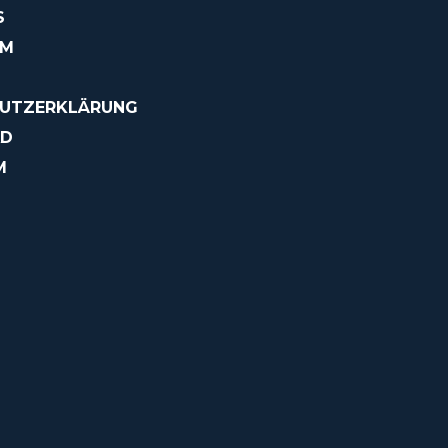
S
OM
UTZERKLÄRUNG
AD
M