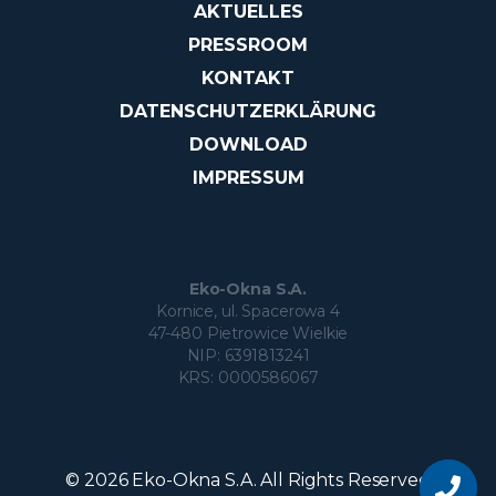
AKTUELLES
PRESSROOM
KONTAKT
DATENSCHUTZERKLÄRUNG
DOWNLOAD
IMPRESSUM
Eko-Okna S.A.
Kornice, ul. Spacerowa 4
47-480 Pietrowice Wielkie
NIP: 6391813241
KRS: 0000586067
Möchten S
unser
© 2026 Eko-Okna S.A. All Rights Reserved