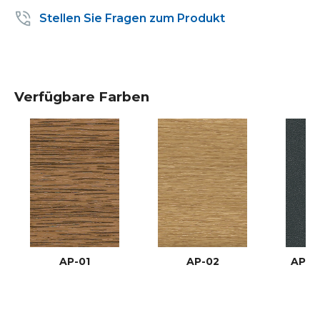
Stellen Sie Fragen zum Produkt
Verfügbare Farben
AP-01
AP-02
AP-03