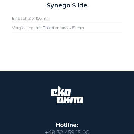
Synego Slide
Einbautiefe: 156 mm
Verglasung: mit Paketen bis zu 51 mm
Hotline:
+48 32 459 15 00