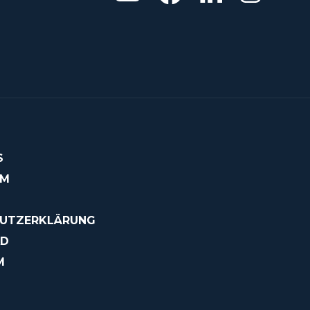
S
OM
UTZERKLÄRUNG
AD
M