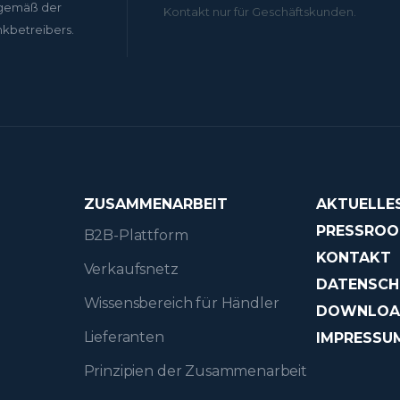
gemäß der
Kontakt nur für Geschäftskunden.
nkbetreibers.
ZUSAMMENARBEIT
AKTUELLE
PRESSRO
B2B-Plattform
KONTAKT
Verkaufsnetz
DATENSCH
Wissensbereich für Händler
DOWNLO
Lieferanten
IMPRESSU
Prinzipien der Zusammenarbeit