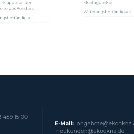
nsklappe: an der
Montageanker
ite des Fensters;
Witterungsbeständigkeit
ungsbeständigkeit
 459 15 00
E-Mail:
angebote@ekookna.
neukunden@ekookna.de