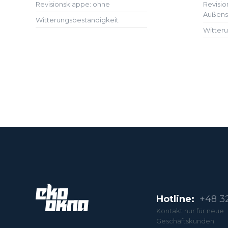
Revisionsklappe: ohne
Revisio
Außense
Witterungsbeständigkeit
Witter
Hotline:
+48 32
Kontakt nur für neue
Geschäftskunden.