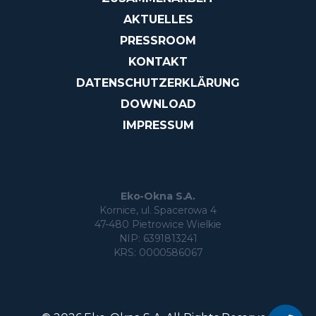
AKTUELLES
PRESSROOM
KONTAKT
DATENSCHUTZERKLÄRUNG
DOWNLOAD
IMPRESSUM
Eko-Okna S.A.
Kornice, ul. Spacerowa 4
47-480 Pietrowice Wielkie
NIP: 6391813241
KRS: 0000586067
Möchten S