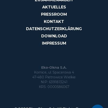
AKTUELLES
PRESSROOM
KONTAKT
DATENSCHUTZERKLÄRUNG
DOWNLOAD
IMPRESSUM
Eko-Okna S.A.
Kornice, ul. Spacerowa 4
47-480 Pietrowice Wielkie
NIP: 6391813241
KRS: 0000586067
Möchten S