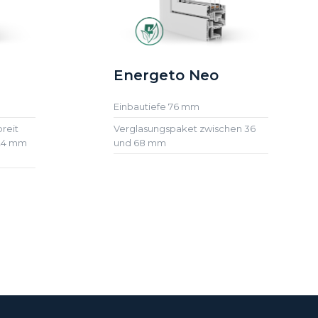
Energeto Neo
Einbautiefe 76 mm
reit
Verglasungspaket zwischen 36
 24 mm
und 68 mm