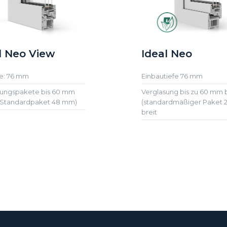
l Neo View
Ideal Neo
e: 76 mm
Einbautiefe 76 mm
sungspakete bis 60 mm
Verglasung bis zu 60 mm b
 (Standardpaket 48 mm)
(standardmäßiger Paket
breit