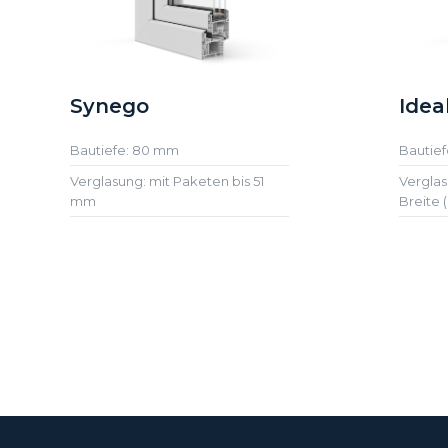
Synego
Idea
Bautiefe: 80 mm
Bautief
Verglasung: mit Paketen bis 51
Vergla
mm
Breite