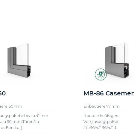
60
MB-86 Caseme
tiefe 60 mm
Einbautiefe 77 mm
ungspakete bis zu 41 mm
standardmäßiges
bis zu 50 mm (Türen/zu
Verglasungspaket
es Fenster)
4th/16Ar/4/16Ar/4th