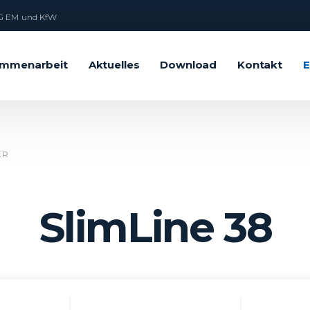
 EM und KfW
mmenarbeit
Aktuelles
Download
Kontakt
E
ER
SlimLine 38