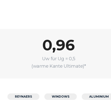
0,96
Uw für Ug = 0,5
(warme Kante Ultimate)*
REYNAERS
WINDOWS
ALUMINIUM