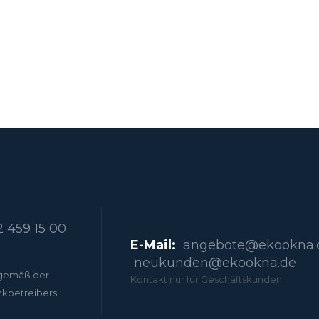
 459 15 00
E-Mail:
angebote@ekookna.
neukunden@ekookna.de
gemäß der
Kontakt nur für Geschäftskunden.
nkbetreibers.