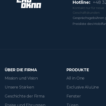
Hotline:
+48 32
Kontakt nur für neue
Geschäftskunden.
Gesprächsgebühren 
Preisliste des Mobilfu
ÜBER DIE FIRMA
PRODUKTE
Mission und Vision
All in One
Unsere Stärken
Exclusive AluLine
Geschichte der Firma
Fenster
Preise und Ehrungen
Türen