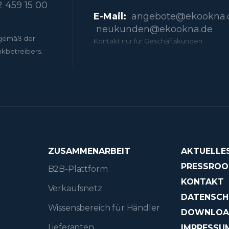
 459 15 00
E-Mail:
angebote@ekookna.
neukunden@ekookna.de
gemäß der
Kontakt nur für Geschäftskunden.
nkbetreibers.
ZUSAMMENARBEIT
AKTUELLE
PRESSRO
B2B-Plattform
KONTAKT
Verkaufsnetz
DATENSCH
Wissensbereich für Händler
DOWNLO
Lieferanten
IMPRESSU