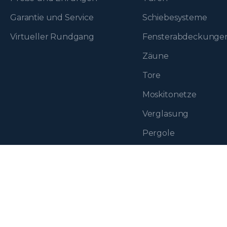
Garantie und Service
Schiebesysteme
Virtueller Rundgang
Fenster­abdeckunge
Zäune
Tore
Moskitonetze
Verglasung
Pergole
Eko-Okna S.A.