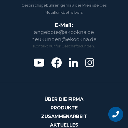
Gesprächsgebühren gemäß der Preisliste des
Mobilfunkbetreibers.
E-Mail:
angebote@ekookna.de
neukunden@ekookna.de
Kontakt nur für Geschäftskunden.
ÜBER DIE FIRMA
Möchten S
PRODUKTE
unser
ZUSAMMENARBEIT
Geschäft
werden?
AKTUELLES