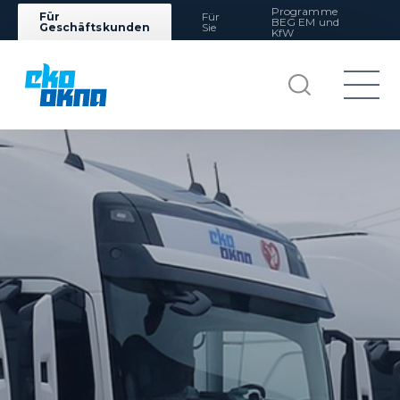
Programme
Für
Für
BEG EM und
Geschäftskunden
Sie
KfW