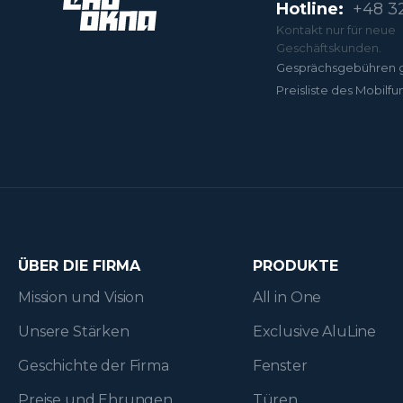
Hotline:
+48 32
Kontakt nur für neue
Geschäftskunden.
Gesprächsgebühren 
Preisliste des Mobilfu
ÜBER DIE FIRMA
PRODUKTE
Mission und Vision
All in One
Unsere Stärken
Exclusive AluLine
Geschichte der Firma
Fenster
Preise und Ehrungen
Türen