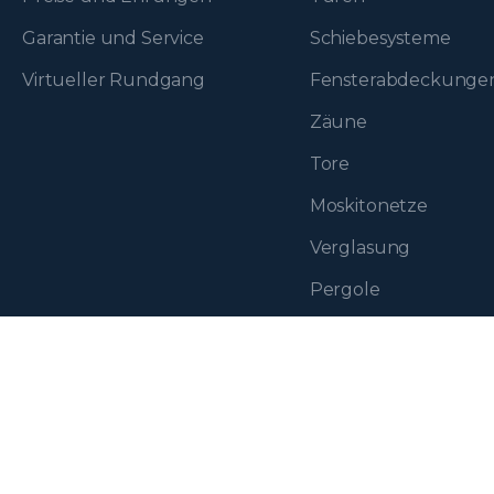
Garantie und Service
Schiebesysteme
Virtueller Rundgang
Fenster­abdeckunge
Zäune
Tore
Moskitonetze
Verglasung
Pergole
Eko-Okna S.A.