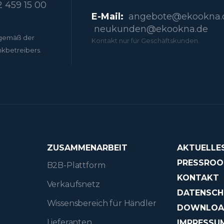
 459 15 00
E-Mail:
angebote@ekookna.
neukunden@ekookna.de
gemäß der
Kontakt nur für Geschäftskunden.
nkbetreibers.
ZUSAMMENARBEIT
AKTUELLE
PRESSRO
B2B-Plattform
KONTAKT
Verkaufsnetz
DATENSCH
Wissensbereich für Händler
DOWNLO
Lieferanten
IMPRESSU