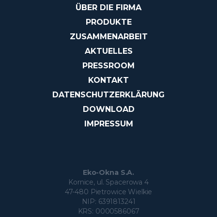
ÜBER DIE FIRMA
PRODUKTE
ZUSAMMENARBEIT
AKTUELLES
PRESSROOM
KONTAKT
DATENSCHUTZERKLÄRUNG
DOWNLOAD
IMPRESSUM
Eko-Okna S.A.
Kornice, ul. Spacerowa 4
47-480 Pietrowice Wielkie
NIP: 6391813241
KRS: 0000586067